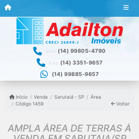
(14) 99805-4790
VIVO
(14) 3351-9657
Fixo
(14) 99885-9657
Início
Venda
Sarutaiá - SP
Área
Código 1459
Voltar
AMPLA ÁREA DE TERRAS À
VENDA EM SARUTAIA/SP