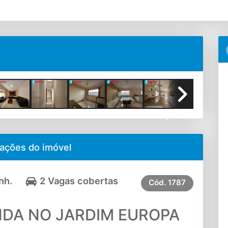
Next
ações do imóvel
nh.
2 Vagas cobertas
Cód.
1787
NDA NO JARDIM EUROPA