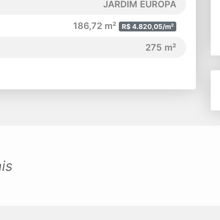
JARDIM EUROPA
186,72 m²
R$ 4.820,05/m²
275 m²
is