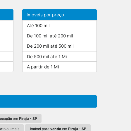
Imóveis por preço
Até 100 mil
De 100 mil até 200 mil
De 200 mil até 500 mil
De 500 mil até 1 Mi
A partir de 1 Mi
locação
em
Piraju - SP
rto ou mais
Imóvel
para
venda
em
Piraju - SP