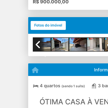
R$
900.000,00
Fotos do imóvel
Previous
Inform
4 quartos
3 ba
(sendo 1 suíte)
ÓTIMA CASA À VE