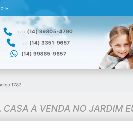
to
(14) 99805-4790
VIVO
(14) 3351-9657
Fixo
(14) 99885-9657
digo 1787
 CASA À VENDA NO JARDIM 