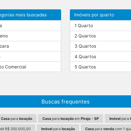
egorias mais buscadas
Imóveis por quarto
a
1 Quarto
reno
2 Quartos
cara
3 Quartos
a
4 Quartos
to Comercial
5 Quartos
Buscas frequentes
Casa
para
locação
Casa
para
locação
em
Piraju - SP
Imóvel
para
até R$ 350.000,00
Imóvel
para
locação
Casa
para
venda
com 1 qua