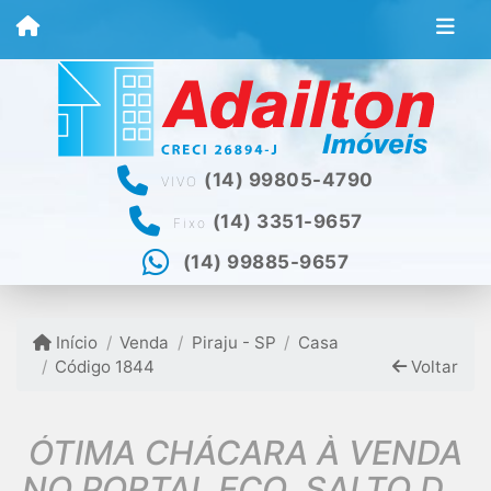
(14) 99805-4790
VIVO
(14) 3351-9657
Fixo
(14) 99885-9657
Início
Venda
Piraju - SP
Casa
Código 1844
Voltar
ÓTIMA CHÁCARA À VENDA
NO PORTAL ECO. SALTO DO